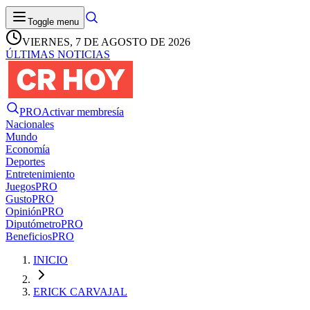
Toggle menu
VIERNES, 7 DE AGOSTO DE 2026
ÚLTIMAS NOTICIAS
PRO
Activar membresía
Nacionales
Mundo
Economía
Deportes
Entretenimiento
Juegos
PRO
Gusto
PRO
Opinión
PRO
Diputómetro
PRO
Beneficios
PRO
INICIO
ERICK CARVAJAL