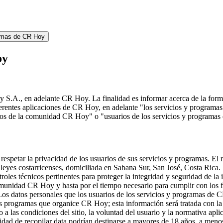
ramas de CR Hoy
oy
y S.A., en adelante CR Hoy. La finalidad es informar acerca de la forma
rentes aplicaciones de CR Hoy, en adelante "los servicios y programas d
ros de la comunidad CR Hoy" o "usuarios de los servicios y programa
etar la privacidad de los usuarios de sus servicios y programas. El r
s costarricenses, domiciliada en Sabana Sur, San José, Costa Rica. Lo
es técnicos pertinentes para proteger la integridad y seguridad de l
munidad CR Hoy y hasta por el tiempo necesario para cumplir con los fin
. Los datos personales que los usuarios de los servicios y programas de 
 programas que organice CR Hoy; esta información será tratada con la p
 a las condiciones del sitio, la voluntad del usuario y la normativa ap
alidad de recopilar data podrían destinarse a mayores de 18 años, a menos