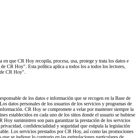
 en que CR Hoy recopila, procesa, usa, protege y trata los datos e
e CR Hoy". Esta política aplica a todos los a todos los lectores,
s de CR Hoy".
esponsable de los datos e información que se recogen en la Base de
s datos personales de los usuarios de los servicios y programas de
a información. CR Hoy se compromete a velar por mantener siempre la
es establecidos en cada uno de los sitios donde el usuario se hubiese
CR Hoy suministren son para garantizar la prestación de los servicios
rivacidad, confidencialidad y seguridad que estipula la legislación
licable. Los servicios prestados por CR Hoy, así como las promociones
 que se indique lo contrario en las estipulaciones particulares de