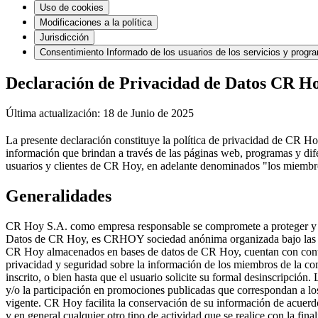
Uso de cookies
Modificaciones a la política
Jurisdicción
Consentimiento Informado de los usuarios de los servicios y prog
Declaración de Privacidad de Datos CR H
Última actualización: 18 de Junio de 2025
La presente declaración constituye la política de privacidad de CR Ho
información que brindan a través de las páginas web, programas y dife
usuarios y clientes de CR Hoy, en adelante denominados "los miemb
Generalidades
CR Hoy S.A. como empresa responsable se compromete a proteger y resp
Datos de CR Hoy, es CRHOY sociedad anónima organizada bajo las leye
CR Hoy almacenados en bases de datos de CR Hoy, cuentan con control
privacidad y seguridad sobre la información de los miembros de la co
inscrito, o bien hasta que el usuario solicite su formal desinscripción
y/o la participación en promociones publicadas que correspondan a los
vigente. CR Hoy facilita la conservación de su información de acuerdo
y en general cualquier otro tipo de actividad que se realice con la fin