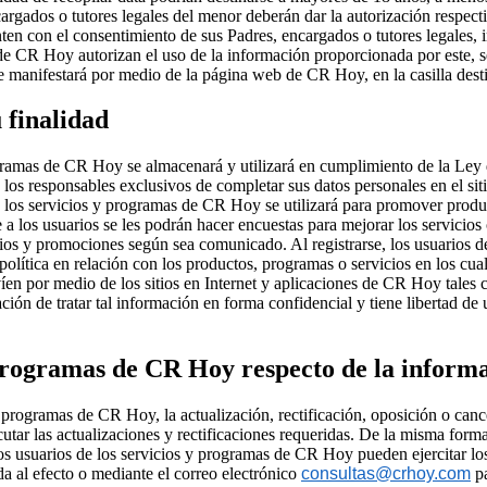
argados o tutores legales del menor deberán dar la autorización respect
 con el consentimiento de sus Padres, encargados o tutores legales, i
 de CR Hoy autorizan el uso de la información proporcionada por este, s
 manifestará por medio de la página web de CR Hoy, en la casilla desti
 finalidad
ogramas de CR Hoy se almacenará y utilizará en cumplimiento de la Ley 
los responsables exclusivos de completar sus datos personales en el sit
de los servicios y programas de CR Hoy se utilizará para promover prod
a los usuarios se les podrán hacer encuestas para mejorar los servici
cios y promociones según sea comunicado. Al registrarse, los usuarios
 política en relación con los productos, programas o servicios en los cua
en por medio de los sitios en Internet y aplicaciones de CR Hoy tales 
ón de tratar tal información en forma confidencial y tiene libertad de 
y programas de CR Hoy respecto de la inform
programas de CR Hoy, la actualización, rectificación, oposición o canc
tar las actualizaciones y rectificaciones requeridas. De la misma for
Los usuarios de los servicios y programas de CR Hoy pueden ejercitar lo
 al efecto o mediante el correo electrónico
consultas@crhoy.com
pa