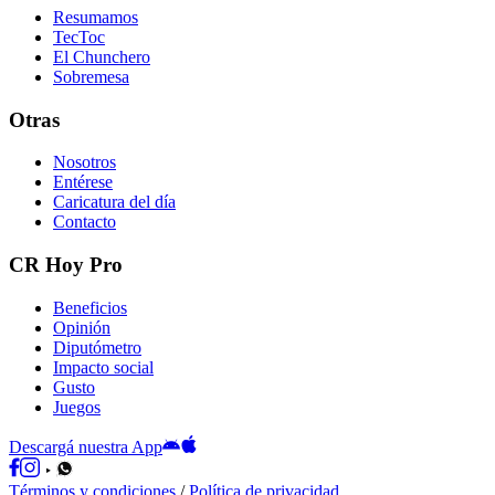
Resumamos
TecToc
El Chunchero
Sobremesa
Otras
Nosotros
Entérese
Caricatura del día
Contacto
CR Hoy Pro
Beneficios
Opinión
Diputómetro
Impacto social
Gusto
Juegos
Descargá nuestra App
Términos y condiciones
/
Política de privacidad