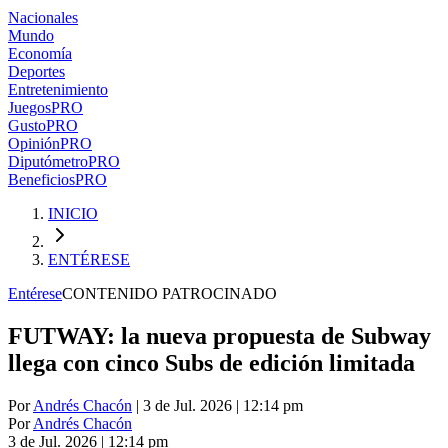
Nacionales
Mundo
Economía
Deportes
Entretenimiento
Juegos
PRO
Gusto
PRO
Opinión
PRO
Diputómetro
PRO
Beneficios
PRO
INICIO
ENTÉRESE
Entérese
CONTENIDO PATROCINADO
FUTWAY: la nueva propuesta de Subway
llega con cinco Subs de edición limitada
Por
Andrés Chacón
| 3 de Jul. 2026 | 12:14 pm
Por
Andrés Chacón
3 de Jul. 2026
|
12:14 pm