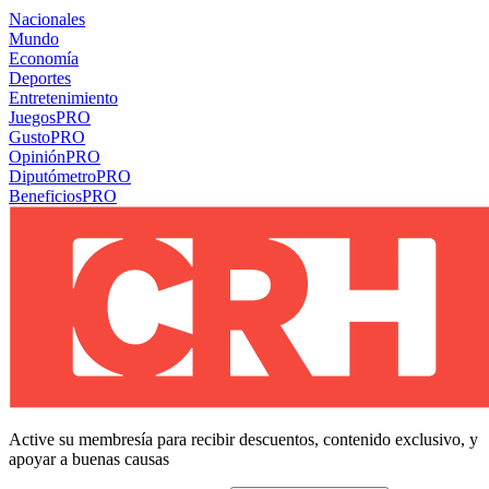
Nacionales
Mundo
Economía
Deportes
Entretenimiento
Juegos
PRO
Gusto
PRO
Opinión
PRO
Diputómetro
PRO
Beneficios
PRO
Active su membresía para recibir descuentos, contenido exclusivo, y
apoyar a buenas causas