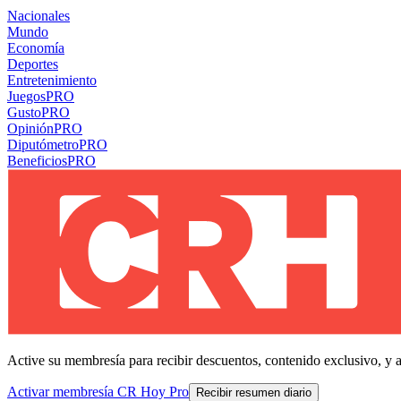
Nacionales
Mundo
Economía
Deportes
Entretenimiento
Juegos
PRO
Gusto
PRO
Opinión
PRO
Diputómetro
PRO
Beneficios
PRO
Active su membresía para recibir descuentos, contenido exclusivo, y 
Activar membresía CR Hoy Pro
Recibir resumen diario