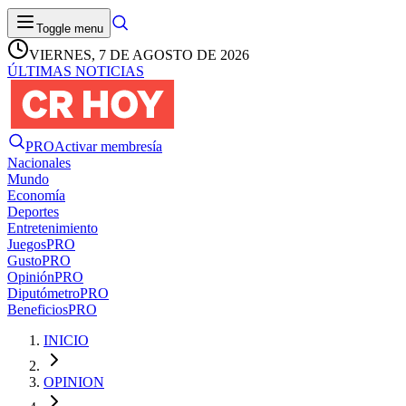
Toggle menu
VIERNES, 7 DE AGOSTO DE 2026
ÚLTIMAS NOTICIAS
PRO
Activar membresía
Nacionales
Mundo
Economía
Deportes
Entretenimiento
Juegos
PRO
Gusto
PRO
Opinión
PRO
Diputómetro
PRO
Beneficios
PRO
INICIO
OPINION