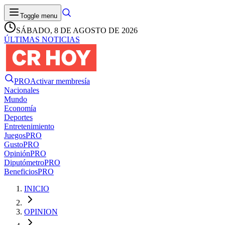
Toggle menu
SÁBADO, 8 DE AGOSTO DE 2026
ÚLTIMAS NOTICIAS
PRO
Activar membresía
Nacionales
Mundo
Economía
Deportes
Entretenimiento
Juegos
PRO
Gusto
PRO
Opinión
PRO
Diputómetro
PRO
Beneficios
PRO
INICIO
OPINION