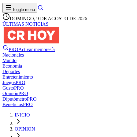
Toggle menu
DOMINGO, 9 DE AGOSTO DE 2026
ÚLTIMAS NOTICIAS
PRO
Activar membresía
Nacionales
Mundo
Economía
Deportes
Entretenimiento
Juegos
PRO
Gusto
PRO
Opinión
PRO
Diputómetro
PRO
Beneficios
PRO
INICIO
OPINION